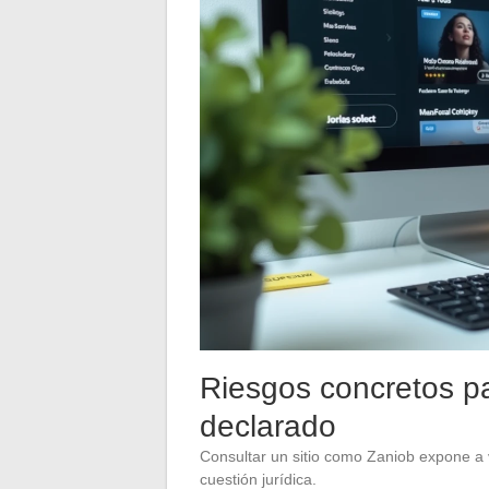
Riesgos concretos pa
declarado
Consultar un sitio como Zaniob expone a v
cuestión jurídica.