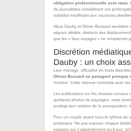
obligation professionnelle sont rares
.
de journalistes considèrent ces prolonga
substitut insuffisant aux vacances planifi
Alicia Dauby et Olivier Bossard semblent c
séjours dédiés, distincts des déplacements
que les « faux voyages » ne remplacent p
Discrétion médiatique
Dauby : un choix as
Leur mariage, officialisé en toute discréti
Olivier Bossard ne partagent presque ri
montrer. Cette retenue contraste avec les 
Les publications sur les réseaux sociaux r
quelques photos de paysages, mais rare
protège leur relation de la surexposition, t
Pour un couple vivant sous le rythme du sp
protecteur. Ne pas exposer chaque desti
espaces qui n’appartiennent qu’à eux, loi