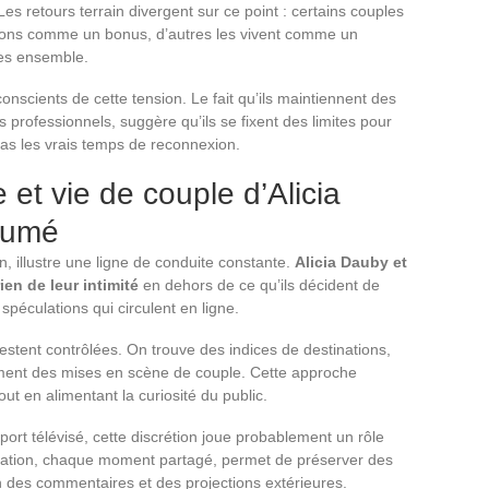
 Les retours terrain divergent sur ce point : certains couples
tions comme un bonus, d’autres les vivent comme un
ées ensemble.
onscients de cette tension. Le fait qu’ils maintiennent des
 professionnels, suggère qu’ils se fixent des limites pour
as les vrais temps de reconnexion.
 et vie de couple d’Alicia
sumé
on, illustre une ligne de conduite constante.
Alicia Dauby et
en de leur intimité
en dehors de ce qu’ils décident de
spéculations qui circulent en ligne.
estent contrôlées. On trouve des indices de destinations,
ment des mises en scène de couple. Cette approche
out en alimentant la curiosité du public.
ort télévisé, cette discrétion joue probablement un rôle
nation, chaque moment partagé, permet de préserver des
n des commentaires et des projections extérieures.