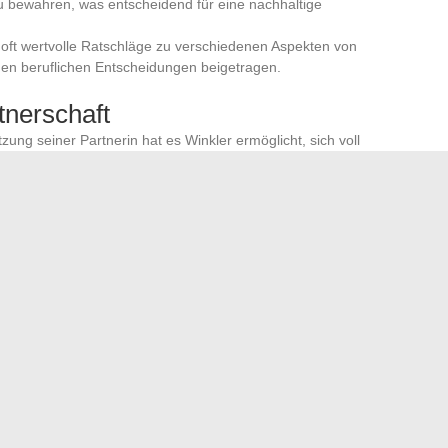
u bewahren, was entscheidend für eine nachhaltige
e oft wertvolle Ratschläge zu verschiedenen Aspekten von
nen beruflichen Entscheidungen beigetragen.
nerschaft
zung seiner Partnerin hat es Winkler ermöglicht, sich voll
konzentrieren. Die Familie von Henry Winkler war somit ein
ts und bot ihm die notwendige Gelassenheit, um in seinem
ist daher nicht nur das Ergebnis seines Talents, sondern
 Unterstützung seiner Partnerin, die es verstand, im
chlüsselrolle zu spielen.
deutiges Beispiel dafür, was ein Partner im Leben eines
s Unternehmens mit den besten IT-Lösungen
tbewerb 2024: Die Fallstricke, die es zu vermeiden gilt