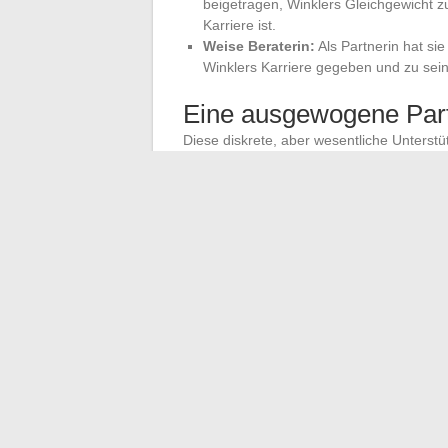
beigetragen, Winklers Gleichgewicht z
Karriere ist.
Weise Beraterin:
Als Partnerin hat si
Winklers Karriere gegeben und zu sei
Eine ausgewogene Part
Diese diskrete, aber wesentliche Unterstüt
und ganz auf seine kreativen Projekte zu 
Pfeiler seines persönlichen Gleichgewich
Beruf zu glänzen. Der Erfolg von Winkler 
auch der Liebe und der unerschütterlichen
Hintergrund zu bleiben und dennoch eine S
Die Karriere von Henry Winkler ist ein ein
Prominenten bewirken kann.
←
Optimieren Sie das Management Ihre
Optimale Vorbereitung auf den ATSEM-Wet
→