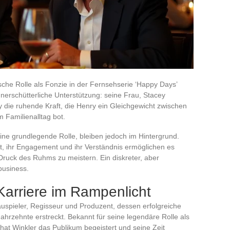
ische Rolle als Fonzie in der Fernsehserie ‘Happy Days’
unerschütterliche Unterstützung: seine Frau, Stacey
 die ruhende Kraft, die Henry ein Gleichgewicht zwischen
 Familienalltag bot.
ine grundlegende Rolle, bleiben jedoch im Hintergrund.
t, ihr Engagement und ihr Verständnis ermöglichen es
ruck des Ruhms zu meistern. Ein diskreter, aber
business.
Karriere im Rampenlicht
auspieler, Regisseur und Produzent, dessen erfolgreiche
ahrzehnte erstreckt. Bekannt für seine legendäre Rolle als
 hat Winkler das Publikum begeistert und seine Zeit