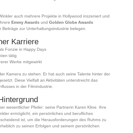
 Winkler auch mehrere Projekte in Hollywood inszeniert und
mehrere
Emmy Awards
und
Golden Globe Awards
 Beiträge zur Unterhaltungsindustrie belegen.
ner Karriere
 als Fonzie in Happy Days
ten tätig
rerer Werke mitgewirkt
 der Kamera zu stehen. Er hat auch seine Talente hinter der
etzt. Diese Vielfalt an Aktivitäten unterstreicht das
lusses in der Filmindustrie.
Hintergrund
ber wesentlicher Pfeiler: seine Partnerin Karen Kline. Ihre
nkler ermöglicht, ein persönliches und berufliches
ntscheidend ist, um die Herausforderungen des Ruhms zu
 erheblich zu seinen Erfolgen und seinem persönlichen