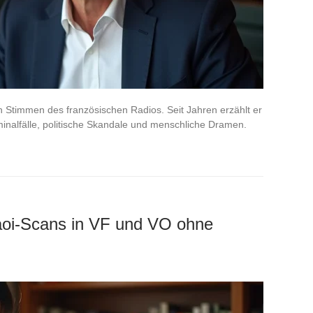
en Stimmen des französischen Radios. Seit Jahren erzählt er
minalfälle, politische Skandale und menschliche Dramen.
aoi-Scans in VF und VO ohne