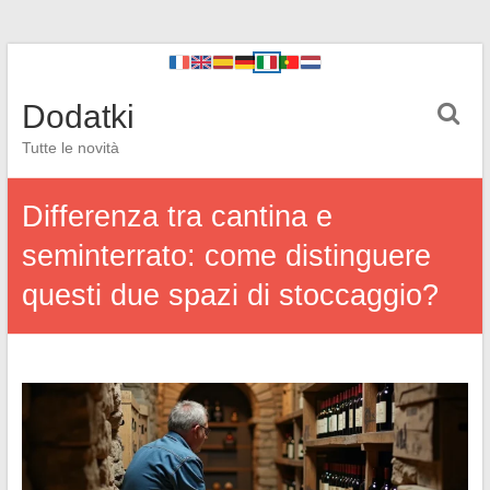
Dodatki
Tutte le novità
Differenza tra cantina e
seminterrato: come distinguere
questi due spazi di stoccaggio?