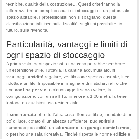
tecniche, qualità della costruzione… Questi criteri fanno la
differenza tra un semplice spazio di stoccaggio e un potenziale
spazio abitabile. I professionisti non si sbagliano: questa
classificazione influisce sulla fiscalità, sugli usi possibili e, in
futuro, sulla rivendita.
Particolarità, vantaggi e limiti di
ogni spazio di stoccaggio
A prima vista, ogni spazio sotto una casa potrebbe sembrare
un’estensione utile. Tuttavia, la cantina accumula alcuni
svantaggi:
umidità
regolare, ventilazione spesso assente, luce
ridotta a un filo. Impossibile immaginare di installarvi altro che
una
cantina per vini
o alcuni oggetti senza valore; la
configurazione, con un
soffitto
inferiore a 1,80 metri, la tiene
lontana da qualsiasi uso residenziale.
Il
seminterrato
offre tutt’altra cosa. Ben ventilato, inondato di un
po’ di luce, dotato di un’altezza sufficiente: può aprirsi a
numerose possibilità, un
laboratorio
, un
garage seminterrato
,
o persino una sala ricreativa. Finché rispetta le norme edilizie e