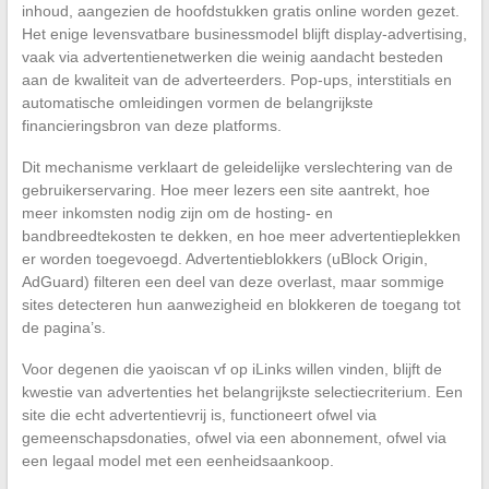
inhoud, aangezien de hoofdstukken gratis online worden gezet.
Het enige levensvatbare businessmodel blijft display-advertising,
vaak via advertentienetwerken die weinig aandacht besteden
aan de kwaliteit van de adverteerders. Pop-ups, interstitials en
automatische omleidingen vormen de belangrijkste
financieringsbron van deze platforms.
Dit mechanisme verklaart de geleidelijke verslechtering van de
gebruikerservaring. Hoe meer lezers een site aantrekt, hoe
meer inkomsten nodig zijn om de hosting- en
bandbreedtekosten te dekken, en hoe meer advertentieplekken
er worden toegevoegd. Advertentieblokkers (uBlock Origin,
AdGuard) filteren een deel van deze overlast, maar sommige
sites detecteren hun aanwezigheid en blokkeren de toegang tot
de pagina’s.
Voor degenen die yaoiscan vf op iLinks willen vinden, blijft de
kwestie van advertenties het belangrijkste selectiecriterium. Een
site die echt advertentievrij is, functioneert ofwel via
gemeenschapsdonaties, ofwel via een abonnement, ofwel via
een legaal model met een eenheidsaankoop.