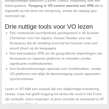
oorspronkelijke platforms (Lezhin Comics, Ridibooks) met een
tokensysteem.
Toegang in VO vereist meestal een VPN
die is
ingesteld op het land van oorsprong, omdat de catalogi geo-
restricted zijn.
Drie nuttige tools voor VO lezen
Een contextueel woordenboek geïntegreerd in de browser
(Yomichan voor het Japans, Korean Reader voor het
Koreaans) dat de vertaling toont bij het hoveren over een
woord direct op de leespagina
Een betrouwbare VPN om de geografische beperkingen van
Koreaanse en Japanse platforms te omzeilen zonder
significante snelheidsverlies
Een bookmarkmanager speciaal voor hoofdstukken, omdat
VO-platforms niet altijd de leesvoortgang tussen apparaten
synchroniseren
Lezen in VO blijft een aanpak die een taalkundige investering
vereist, maar het geeft toegang tot series die nooit in het Frans
zijn vertaald, soms maanden of jaren voordat ze eventueel in VF
worden gepubliceerd.