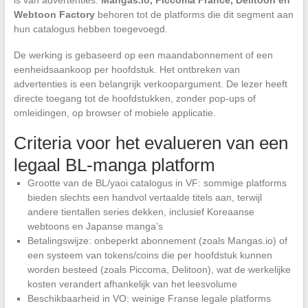
is van advertenties.
Mangas.io, Piccoma France, Delitoon en
Webtoon Factory
behoren tot de platforms die dit segment aan
hun catalogus hebben toegevoegd.
De werking is gebaseerd op een maandabonnement of een
eenheidsaankoop per hoofdstuk. Het ontbreken van
advertenties is een belangrijk verkoopargument. De lezer heeft
directe toegang tot de hoofdstukken, zonder pop-ups of
omleidingen, op browser of mobiele applicatie.
Criteria voor het evalueren van een
legaal BL-manga platform
Grootte van de BL/yaoi catalogus in VF: sommige platforms
bieden slechts een handvol vertaalde titels aan, terwijl
andere tientallen series dekken, inclusief Koreaanse
webtoons en Japanse manga’s
Betalingswijze: onbeperkt abonnement (zoals Mangas.io) of
een systeem van tokens/coins die per hoofdstuk kunnen
worden besteed (zoals Piccoma, Delitoon), wat de werkelijke
kosten verandert afhankelijk van het leesvolume
Beschikbaarheid in VO: weinige Franse legale platforms