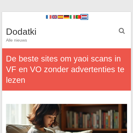
Dodatki
Alle nieuws
De beste sites om yaoi scans in
VF en VO zonder advertenties te
lezen