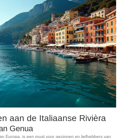
en aan de Italiaanse Rivièra
van Genua
van Europa, is een must voor gezinnen en liefhebbers van