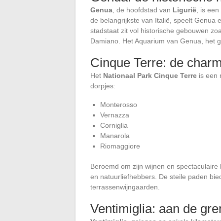
Genua
, de hoofdstad van
Ligurië
, is ee
de belangrijkste van Italië, speelt Genua
stadstaat zit vol historische gebouwen zo
Damiano. Het Aquarium van Genua, het gro
Cinque Terre: de charm
Het
Nationaal Park Cinque Terre
is een n
dorpjes:
Monterosso
Vernazza
Corniglia
Manarola
Riomaggiore
Beroemd om zijn wijnen en spectaculaire 
en natuurliefhebbers. De steile paden b
terrassenwijngaarden.
Ventimiglia: aan de gre