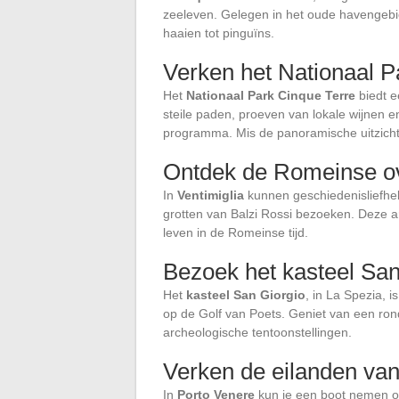
zeeleven. Gelegen in het oude havengebi
haaien tot pinguïns.
Verken het Nationaal P
Het
Nationaal Park Cinque Terre
biedt e
steile paden, proeven van lokale wijnen e
programma. Mis de panoramische uitzicht
Ontdek de Romeinse ove
In
Ventimiglia
kunnen geschiedenisliefheb
grotten van Balzi Rossi bezoeken. Deze ar
leven in de Romeinse tijd.
Bezoek het kasteel San
Het
kasteel San Giorgio
, in La Spezia, 
op de Golf van Poets. Geniet van een ron
archeologische tentoonstellingen.
Verken de eilanden va
In
Porto Venere
kun je een boot nemen om