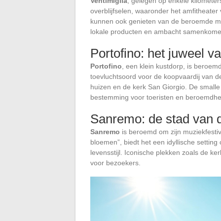
Ventimiglia
, gelegen op enkele kilomete
overblijfselen, waaronder het amfitheater
kunnen ook genieten van de beroemde mar
lokale producten en ambacht samenkome
Portofino: het juweel v
Portofino
, een klein kustdorp, is beroem
toevluchtsoord voor de koopvaardij van de
huizen en de kerk San Giorgio. De smalle
bestemming voor toeristen en beroemdh
Sanremo: de stad van 
Sanremo
is beroemd om zijn muziekfesti
bloemen”, biedt het een idyllische settin
levensstijl. Iconische plekken zoals de k
voor bezoekers.