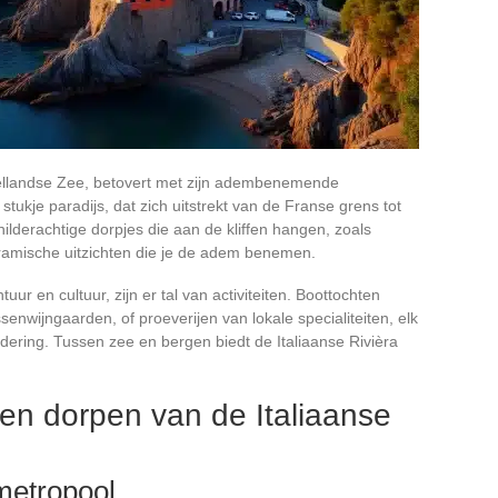
ddellandse Zee, betovert met zijn adembenemende
tukje paradijs, dat zich uitstrekt van de Franse grens tot
ilderachtige dorpjes die aan de kliffen hangen, zoals
oramische uitzichten die je de adem benemen.
ur en cultuur, zijn er tal van activiteiten. Boottochten
enwijngaarden, of proeverijen van lokale specialiteiten, elk
dering. Tussen zee en bergen biedt de Italiaanse Rivièra
en dorpen van de Italiaanse
metropool