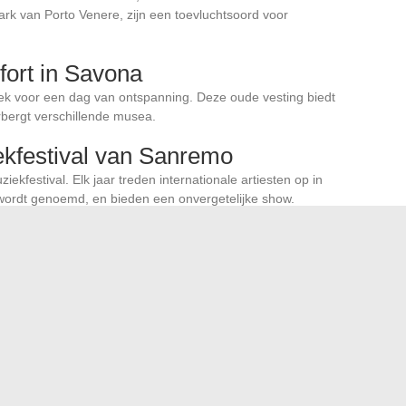
ark van Porto Venere, zijn een toevluchtsoord voor
fort in Savona
plek voor een dag van ontspanning. Deze oude vesting biedt
bergt verschillende musea.
ekfestival van Sanremo
ekfestival. Elk jaar treden internationale artiesten op in
 wordt genoemd, en bieden een onvergetelijke show.
aat op het eiland Gallinara
schermd natuurreservaat. Bereikbaar per boot, is het ideaal
or duiken en wandelen.
rgio in Portofino
et tot zijn landschappen. De kerk San Giorgio, gelegen op
t op de baai en is een rustige plek voor bezinning.