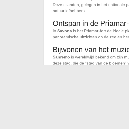
Deze eilanden, gelegen in het nationale p
natuurliefhebbers.
Ontspan in de Priamar-
In
Savona
is het Priamar-fort de ideale 
panoramische uitzichten op de zee en her
Bijwonen van het muzi
Sanremo
is wereldwijd bekend om zijn muzi
deze stad, die de “stad van de bloemen”
Verken het natuurreserv
In
Albenga
is het eiland Gallinara een be
voor een dagtocht, met mogelijkheden vo
Bezoek de kerk San Gio
De charme van
Portofino
beperkt zich ni
een heuvel, biedt een spectaculair uitzich