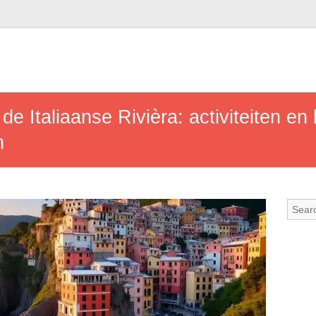
e Italiaanse Rivièra: activiteiten e
n