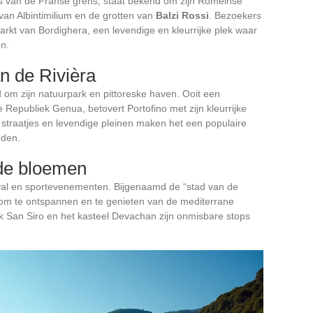
rs van de Franse grens, staat bekend om zijn Romeinse
 van Albintimilium en de grotten van
Balzi Rossi
. Bezoekers
kt van Bordighera, een levendige en kleurrijke plek waar
n.
an de Rivièra
d om zijn natuurpark en pittoreske haven. Ooit een
 Republiek Genua, betovert Portofino met zijn kleurrijke
 straatjes en levendige pleinen maken het een populaire
eden.
de bloemen
val en sportevenementen. Bijgenaamd de “stad van de
g om te ontspannen en te genieten van de mediterrane
erk San Siro en het kasteel Devachan zijn onmisbare stops