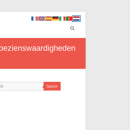
n bezienswaardigheden
Search