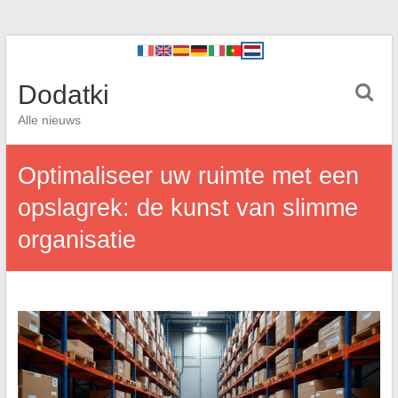
Dodatki
Alle nieuws
Optimaliseer uw ruimte met een
opslagrek: de kunst van slimme
organisatie