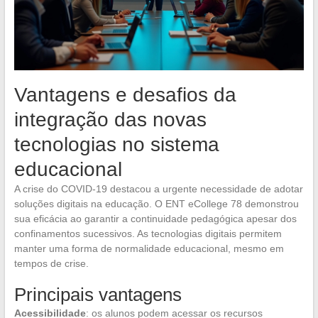
Vantagens e desafios da
integração das novas
tecnologias no sistema
educacional
A crise do COVID-19 destacou a urgente necessidade de adotar
soluções digitais na educação. O ENT eCollege 78 demonstrou
sua eficácia ao garantir a continuidade pedagógica apesar dos
confinamentos sucessivos. As tecnologias digitais permitem
manter uma forma de normalidade educacional, mesmo em
tempos de crise.
Principais vantagens
Acessibilidade
: os alunos podem acessar os recursos