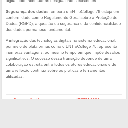
digital pode acentuar as desigualdades existentes.
Segurança dos dados
: embora o ENT eCollege 78 esteja em
conformidade com o Regulamento Geral sobre a Proteção de
Dados (RGPD), a questão da segurança e da confidencialidade
dos dados permanece fundamental.
A integração das tecnologias digitais no sistema educacional,
por meio de plataformas como o ENT eCollege 78, apresenta
inúmeras vantagens, ao mesmo tempo em que impõe desafios
significativos. O sucesso dessa transição depende de uma
colaboração estreita entre todos os atores educacionais e de
uma reflexão contínua sobre as práticas e ferramentas
utilizadas.
←
Preparação ideal para o concurso ATSEM 2024: os
armadilhas a evitar
A revolução digital: como a transformação digital redesenha
o futuro?
→