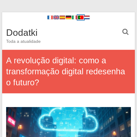
Dodatki
Toda a atualidade
A revolução digital: como a
transformação digital redesenha
o futuro?