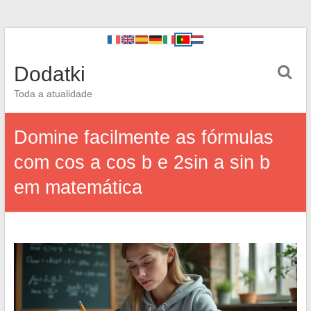
Dodatki
Toda a atualidade
Domine facilmente as fórmulas
com cos a cos b e 2sin a sin b
em matemática