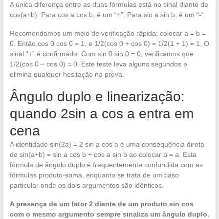
A única diferença entre as duas fórmulas está no sinal diante de
cos(a+b). Para cos a cos b, é um “+”. Para sin a sin b, é um “-“.
Recomendamos um meio de verificação rápida: colocar a = b =
0. Então cos 0 cos 0 = 1, e 1/2(cos 0 + cos 0) = 1/2(1 + 1) = 1. O
sinal “+” é confirmado. Com sin 0 sin 0 = 0, verificamos que
1/2(cos 0 – cos 0) = 0. Este teste leva alguns segundos e
elimina qualquer hesitação na prova.
Ângulo duplo e linearização:
quando 2sin a cos a entra em
cena
A identidade sin(2a) = 2 sin a cos a é uma consequência direta
de sin(a+b) = sin a cos b + cos a sin b ao colocar b = a. Esta
fórmula de ângulo duplo é frequentemente confundida com as
fórmulas produto-soma, enquanto se trata de um caso
particular onde os dois argumentos são idênticos.
A presença de um fator 2 diante de um produto sin cos
com o mesmo argumento sempre sinaliza um ângulo duplo.