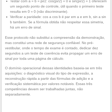
Testar com a = b = pi/2: cos(pi/2) = 0 e sin(pi/2) = 1 oferecem
um segundo ponto de controle, útil quando o primeiro teste
resulta em 0 = 0 (não discriminante).
Verificar a paridade: cos a cos b é par em a e em b, sin a sin
b também. Se a fórmula obtida não respeitar essa simetria,
há um erro de sinal.
Esse protocolo não substitui a compreensão da demonstração,
mas constitui uma rede de segurança confiável. No pré-
vestibular, onde o tempo de exame é contado, dedicar dez
segundos a um teste de coerência evita propagar um erro de
sinal por toda uma página de cálculo.
O domínio operacional dessas identidades baseia-se em três
aquisições: o diagnóstico visual do tipo de expressão, a
reconstrução rápida a partir das fórmulas de adição e a
verificação sistemática por valores notáveis. Essas três
competências devem ser trabalhadas juntas, não
separadamente.