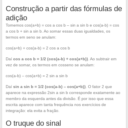
Construção a partir das fórmulas de
adição
Tomemos cos(a+b) = cos a cos b – sin a sin b e cos(a-b) = cos
a cos b + sin a sin b. Ao somar essas duas igualdades, os
termos em seno se anulam:
cos(a+b) + cos(a-b) = 2 cos a cos b
Daí
cos a cos b = 1/2 (cos(a-b) + cos(a+b))
. Ao subtrair em
vez de somar, os termos em cosseno se anulam:
cos(a-b) – cos(a+b) = 2 sin a sin b
Daí
sin a sin b = 1/2 (cos(a-b) – cos(a+b))
. O fator 2 que
aparece na expressão 2sin a sin b corresponde exatamente ao
membro da esquerda antes da divisão. É por isso que essa
escrita aparece com tanta frequência nos exercícios de
integração: ela evita a fração.
O truque do sinal