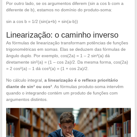
Por outro lado, se os argumentos diferem (sin a cos b com a
diferente de b), estamos no domínio do produto-soma:
sin a cos b = 1/2 (sin(a+b) + sin(a-b))
Linearização: o caminho inverso
As fórmulas de linearização transformam potências de funções
trigonométricas em somas. Elas se deduzem das fórmulas de
ângulo duplo. Por exemplo, cos(2a) = 1 – 2 sin²(a) dá
diretamente sin²(a) = (1 – cos 2a)/2. Da mesma forma, cos(2a)
= 2 cos²(a) – 1 dá cos²(a) = (1 + cos 2a)/2.
No cálculo integral,
a linearização é o reflexo prioritário
diante de sin² ou cos²
. As fórmulas produto-soma intervêm
quando o integrando contém um produto de funções com
argumentos distintos.