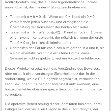
Kontrollprotokoll vor, das auf jede trigonometrische Formel
anwendbar ist, die in einer Prüfung geschrieben wird.
Testen mit a = b = 0: die Werte cos 0 = 1 und sin 0 = 0
vereinfachen jeden Ausdruck und ermöglichen die
Überprüfung der Konsistenz der beiden Mitglieder.
Testen mit a = b = pi/2: cos(pi/2) = 0 und sin(pi/2) = 1 bieten
einen zweiten Kontrollpunkt, der nützlich ist, wenn der erste
Test 0 = 0 ergibt (nicht diskriminierend).
Überprüfen der Parität: cos a cos b ist gerade in a und b, sin
a sin b ebenfalls. Wenn die erhaltene Formel diese
Symmetrie nicht respektiert, liegt ein Vorzeichenfehler vor.
Dieses Protokoll ersetzt nicht das Verständnis des Beweises,
aber es stellt ein zuverlässiges Sicherheitsnetz dar. In der
Vorbereitung, wo die Prüfungszeit begrenzt ist, vermeidet es,
zehn Sekunden für einen Konsistenztest aufzuwenden, eine
Vorzeichenfehler über eine ganze Seite von Berechnungen zu
verbreiten.
Die operative Beherrschung dieser Identitäten basiert auf drei
Fähigkeiten: der visuellen Diagnose des Ausdruckstyps, der