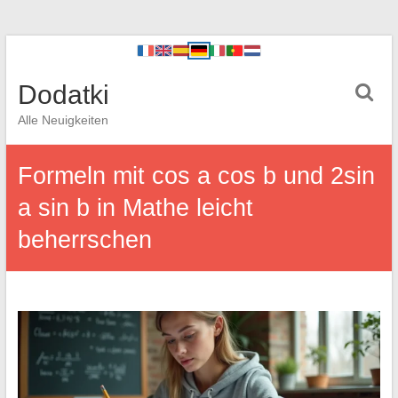
Dodatki
Alle Neuigkeiten
Formeln mit cos a cos b und 2sin
a sin b in Mathe leicht
beherrschen