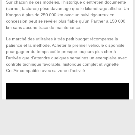
Sur chacun de ces modèles, l’historique d’entretien documenté
(carnet, factures) pèse davantage que le kilométrage affiché. Un
Kangoo à plus de 250 000 km avec un suivi rigoureux en
concession peut se révéler plus fiable qu’un Partner à 150 000
km sans aucune trace de maintenance.
Le marché des utilitaires à très petit budget récompense la
patience et la méthode. Acheter le premier véhicule disponible
pour gagner du temps coûte presque toujours plus cher à
l’arrivée que d’attendre quelques semaines un exemplaire avec
contrôle technique favorable, historique complet et vignette
Crit’Air compatible avec sa zone d’activité.