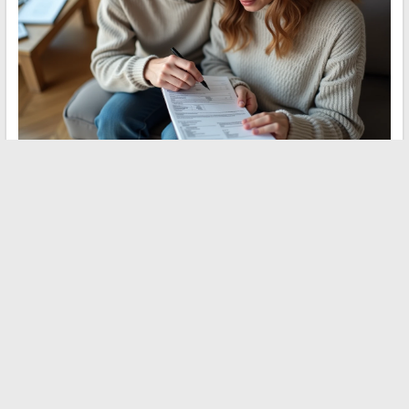
Das Feld 2BH ist keine Zeile, die willkürlich ausgefüllt oder
ignoriert werden sollte, nur weil sie vorab ausgefüllt ist. Es
spiegelt eine tatsächliche steuerliche Wahl wider, die mit dem
progressiven Tarif und der abziehbaren CSG verbunden ist. Die
Überprüfung seiner Konsistenz mit dem IFU, das Verständnis
der Auswirkungen des Feldes 2OP und die Berücksichtigung der
Möglichkeit einer Beschwerde für die Einkünfte 2026 sind drei
Reflexe, die die meisten nachträglichen Korrekturen vermeiden.
←
Wie man herausfindet, wem eine 09-Nummer gehört:
Tipps und effektive Methoden