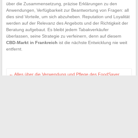
über die Zusammensetzung, präzise Erklärungen zu den
Anwendungen, Verfügbarkeit zur Beantwortung von Fragen: all
dies sind Vorteile, um sich abzuheben. Reputation und Loyalität
werden auf der Relevanz des Angebots und der Richtigkeit der
Beratung aufgebaut. Es bleibt jedem Tabakverkäufer
überlassen, seine Strategie zu verfeinern, denn auf diesem
CBD-Markt in Frankreich
ist die nächste Entwicklung nie weit
entfernt.
←
Alles über die Verwendung und Pflege des FoodSaver
V2860 mit dem vollständigen Handbuch
Unterschied zwischen Keller und Untergeschoss: So
unterscheiden Sie diese beiden Lagerräume.
→
Search