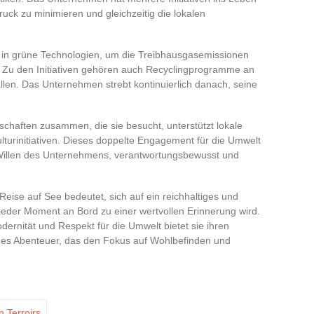
ck zu minimieren und gleichzeitig die lokalen
ta in grüne Technologien, um die Treibhausgasemissionen
 Zu den Initiativen gehören auch Recyclingprogramme an
llen. Das Unternehmen strebt kontinuierlich danach, seine
schaften zusammen, die sie besucht, unterstützt lokale
ulturinitiativen. Dieses doppelte Engagement für die Umwelt
illen des Unternehmens, verantwortungsbewusst und
Reise auf See bedeutet, sich auf ein reichhaltiges und
m jeder Moment an Bord zu einer wertvollen Erinnerung wird.
ernität und Respekt für die Umwelt bietet sie ihren
imes Abenteuer, das den Fokus auf Wohlbefinden und
 Terroirs