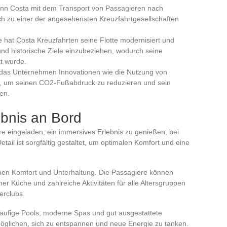
gann Costa mit dem Transport von Passagieren nach
ich zu einer der angesehensten Kreuzfahrtgesellschaften
e hat Costa Kreuzfahrten seine Flotte modernisiert und
und historische Ziele einzubeziehen, wodurch seine
kt wurde.
t das Unternehmen Innovationen wie die Nutzung von
t, um seinen CO2-Fußabdruck zu reduzieren und sein
en.
ebnis an Bord
ere eingeladen, ein immersives Erlebnis zu genießen, bei
etail ist sorgfältig gestaltet, um optimalen Komfort und eine
chen Komfort und Unterhaltung. Die Passagiere können
her Küche und zahlreiche Aktivitäten für alle Altersgruppen
erclubs.
läufige Pools, moderne Spas und gut ausgestattete
möglichen, sich zu entspannen und neue Energie zu tanken.