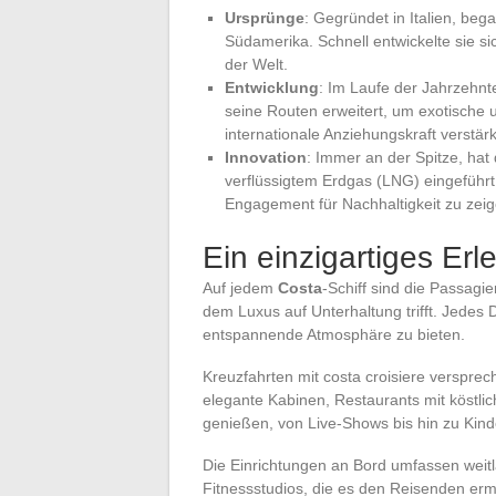
Ursprünge
: Gegründet in Italien, be
Südamerika. Schnell entwickelte sie s
der Welt.
Entwicklung
: Im Laufe der Jahrzehnt
seine Routen erweitert, um exotische 
internationale Anziehungskraft verstär
Innovation
: Immer an der Spitze, ha
verflüssigtem Erdgas (LNG) eingeführ
Engagement für Nachhaltigkeit zu zeig
Ein einzigartiges Erl
Auf jedem
Costa
-Schiff sind die Passagi
dem Luxus auf Unterhaltung trifft. Jedes D
entspannende Atmosphäre zu bieten.
Kreuzfahrten mit costa croisiere verspre
elegante Kabinen, Restaurants mit köstlic
genießen, von Live-Shows bis hin zu Kind
Die Einrichtungen an Bord umfassen weit
Fitnessstudios, die es den Reisenden er