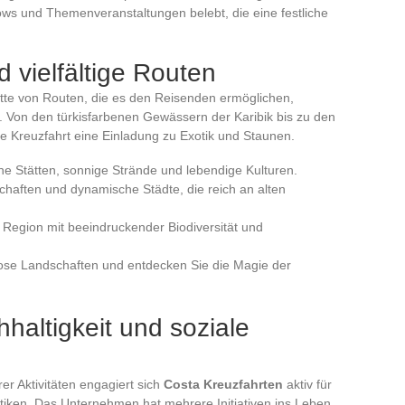
ws und Themenveranstaltungen belebt, die eine festliche
 vielfältige Routen
lette von Routen, die es den Reisenden ermöglichen,
 Von den türkisfarbenen Gewässern der Karibik bis zu den
e Kreuzfahrt eine Einladung zu Exotik und Staunen.
che Stätten, sonnige Strände und lebendige Kulturen.
schaften und dynamische Städte, die reich an alten
e Region mit beeindruckender Biodiversität und
iose Landschaften und entdecken Sie die Magie der
altigkeit und soziale
r Aktivitäten engagiert sich
Costa Kreuzfahrten
aktiv für
tiken. Das Unternehmen hat mehrere Initiativen ins Leben