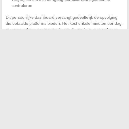
controleren
Dit persoonlijke dashboard vervangt gedeeltelijk de opvolging
die betaalde platforms bieden. Het kost enkele minuten per dag,
maar
maakt voortgang zichtbaar die anders abstract zou
blijven
.
De training voor het CAP RLA op de computer thuis steunt op
drie pijlers: een correct geconfigureerde werkplek, korte en
regelmatige sessies, en zelfs rudimentaire voortgangscontrole.
De beschikking van 15 maart 2025 die amendement A3 op de
NF C 18-510 publiceert, herinnert eraan dat de normatieve
eisen evolueren, wat de noodzaak versterkt om te oefenen op
bijgewerkte platforms in plaats van op verouderde materialen.
←
Ontdek de markt van Bordighera: een authentieke
ervaring in Italië die je niet mag missen
Het koppel Anthony Favalli en Florian Tardif: een duo dat de