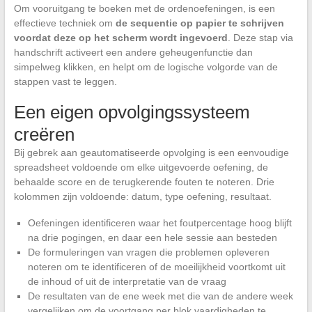
Om vooruitgang te boeken met de ordenoefeningen, is een
effectieve techniek om
de sequentie op papier te schrijven
voordat deze op het scherm wordt ingevoerd
. Deze stap via
handschrift activeert een andere geheugenfunctie dan
simpelweg klikken, en helpt om de logische volgorde van de
stappen vast te leggen.
Een eigen opvolgingssysteem
creëren
Bij gebrek aan geautomatiseerde opvolging is een eenvoudige
spreadsheet voldoende om elke uitgevoerde oefening, de
behaalde score en de terugkerende fouten te noteren. Drie
kolommen zijn voldoende: datum, type oefening, resultaat.
Oefeningen identificeren waar het foutpercentage hoog blijft
na drie pogingen, en daar een hele sessie aan besteden
De formuleringen van vragen die problemen opleveren
noteren om te identificeren of de moeilijkheid voortkomt uit
de inhoud of uit de interpretatie van de vraag
De resultaten van de ene week met die van de andere week
vergelijken om de voortgang per blok vaardigheden te