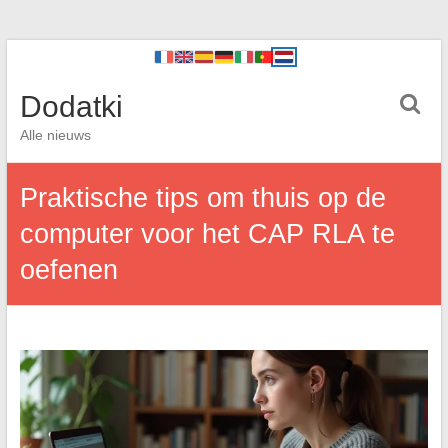
Dodatki
Alle nieuws
Praktische tips om thuis op de
computer voor het CAP RLA te
oefenen